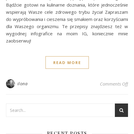
Bądźcie gotowi na kulinarne doznania, które jednocześnie
wspierają Wasze cele zdrowego trybu życia! Zapraszam
do wypróbowania i cieszenia się smakiem oraz korzyściami
dla Waszego organizmu. Te przepisy znajdziesz też w
wygodnej infografice na moim IG, koniecznie mnie
zaobserwuj!
READ MORE
on 
ilona
Comments Off
RECENT POSTS